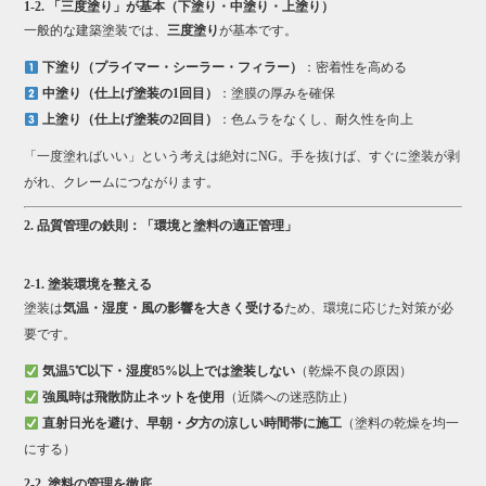
1-2. 「三度塗り」が基本（下塗り・中塗り・上塗り）
一般的な建築塗装では、
三度塗り
が基本です。
下塗り（プライマー・シーラー・フィラー）
：密着性を高める
中塗り（仕上げ塗装の1回目）
：塗膜の厚みを確保
上塗り（仕上げ塗装の2回目）
：色ムラをなくし、耐久性を向上
「一度塗ればいい」という考えは絶対にNG。手を抜けば、すぐに塗装が剥
がれ、クレームにつながります。
2. 品質管理の鉄則：「環境と塗料の適正管理」
2-1. 塗装環境を整える
塗装は
気温・湿度・風の影響を大きく受ける
ため、環境に応じた対策が必
要です。
気温5℃以下・湿度85%以上では塗装しない
（乾燥不良の原因）
強風時は飛散防止ネットを使用
（近隣への迷惑防止）
直射日光を避け、早朝・夕方の涼しい時間帯に施工
（塗料の乾燥を均一
にする）
2-2. 塗料の管理を徹底