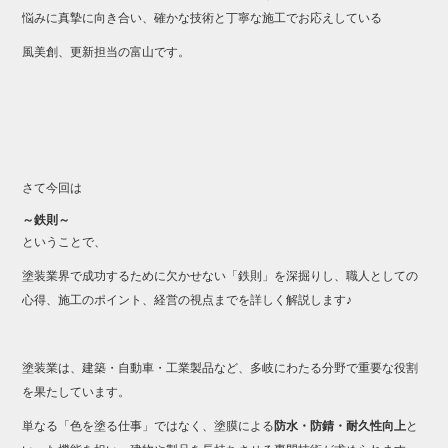
悩みに真摯に向き合い、確かな技術と丁寧な施工でお応えしている
風美創、更新担当の富山です。
さて今回は
～鉄則～
ということで、
塗装業界で成功するために欠かせない「鉄則」を深掘りし、職人としての
心得、施工のポイント、経営の視点までを詳しく解説します♪
塗装業は、建築・自動車・工業製品など、多岐にわたる分野で重要な役割
を果たしています。
単なる「色を塗る仕事」ではなく、塗膜による
防水・防錆・耐久性向上
と