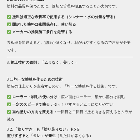
塗料の品質を保つために、適切な管理を徹底することが大切です。
塗料は適正な希釈率で使用する（シンナー・水の分量を守る）
開封した塗料は密閉保存し、使い切る
メーカーの推奨施工条件を厳守する
希釈率を間違えると、塗膜が薄くなり、剥がれやすくなるので注意が必要
です。
3. 施工技術の鉄則：「ムラなく、美しく」
3-1. 均一な塗膜を作るための技術
塗装の仕上がりを左右するのが、「均一な塗膜を作る技術」です。
ローラー・刷毛の使い分け
：広い面はローラー、細かい部分は刷毛
一定のスピードで塗る
：ゆっくりすぎるとムラになりやすい
重ね塗りの方向を変える
：一回目と二回目で塗る向きを変えるとムラが
減る
3-2. 「塗りすぎ」も「塗り足りない」もNG
塗りすぎると「タレ」が発生
（見た目が悪くなる）