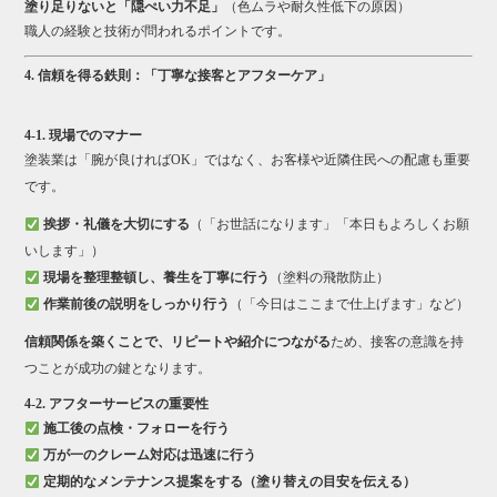
塗り足りないと「隠ぺい力不足」
（色ムラや耐久性低下の原因）
職人の経験と技術が問われるポイントです。
4. 信頼を得る鉄則：「丁寧な接客とアフターケア」
4-1. 現場でのマナー
塗装業は「腕が良ければOK」ではなく、お客様や近隣住民への配慮も重要
です。
挨拶・礼儀を大切にする
（「お世話になります」「本日もよろしくお願
いします」）
現場を整理整頓し、養生を丁寧に行う
（塗料の飛散防止）
作業前後の説明をしっかり行う
（「今日はここまで仕上げます」など）
信頼関係を築くことで、リピートや紹介につながる
ため、接客の意識を持
つことが成功の鍵となります。
4-2. アフターサービスの重要性
施工後の点検・フォローを行う
万が一のクレーム対応は迅速に行う
定期的なメンテナンス提案をする（塗り替えの目安を伝える）