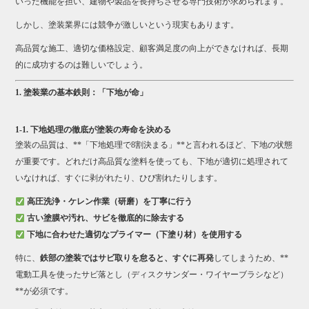
いった機能を担い、建物や製品を長持ちさせる専門技術が求められます。
しかし、塗装業界には競争が激しいという現実もあります。
高品質な施工、適切な価格設定、顧客満足度の向上ができなければ、長期
的に成功するのは難しいでしょう。
1. 塗装業の基本鉄則：「下地が命」
1-1. 下地処理の徹底が塗装の寿命を決める
塗装の品質は、**「下地処理で8割決まる」**と言われるほど、下地の状態
が重要です。どれだけ高品質な塗料を使っても、下地が適切に処理されて
いなければ、すぐに剥がれたり、ひび割れたりします。
高圧洗浄・ケレン作業（研磨）を丁寧に行う
古い塗膜や汚れ、サビを徹底的に除去する
下地に合わせた適切なプライマー（下塗り材）を使用する
特に、
鉄部の塗装ではサビ取りを怠ると、すぐに再発
してしまうため、**
電動工具を使ったサビ落とし（ディスクサンダー・ワイヤーブラシなど）
**が必須です。